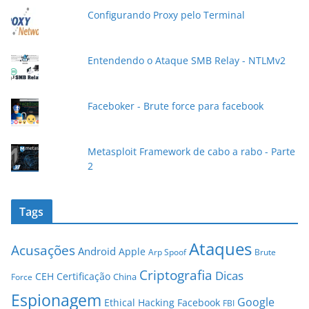
e
Configurando Proxy pelo Terminal
-
m
a
Entendendo o Ataque SMB Relay - NTLMv2
i
l
Faceboker - Brute force para facebook
Metasploit Framework de cabo a rabo - Parte
2
Tags
Ataques
Acusações
Android
Apple
Arp Spoof
Brute
Criptografia
Dicas
CEH
Certificação
China
Force
Espionagem
Google
Ethical Hacking
Facebook
FBI