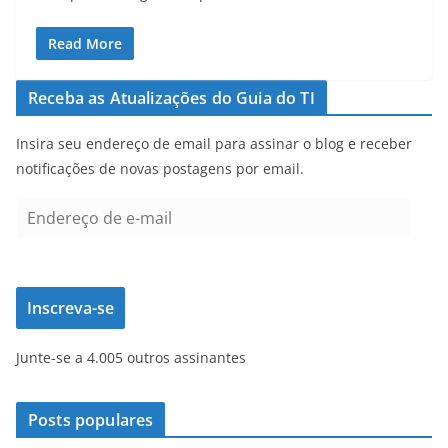
Read More
Receba as Atualizações do Guia do TI
Insira seu endereço de email para assinar o blog e receber
notificações de novas postagens por email.
E
n
d
e
Inscreva-se
r
e
Junte-se a 4.005 outros assinantes
ç
o
d
Posts populares
e