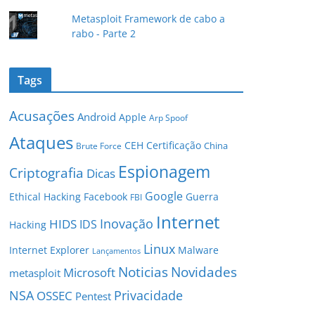
Metasploit Framework de cabo a
rabo - Parte 2
Tags
Acusações
Android
Apple
Arp Spoof
Ataques
CEH
Certificação
China
Brute Force
Espionagem
Criptografia
Dicas
Google
Ethical Hacking
Facebook
Guerra
FBI
Internet
Inovação
HIDS
IDS
Hacking
Linux
Internet Explorer
Malware
Lançamentos
Novidades
Noticias
Microsoft
metasploit
NSA
Privacidade
OSSEC
Pentest