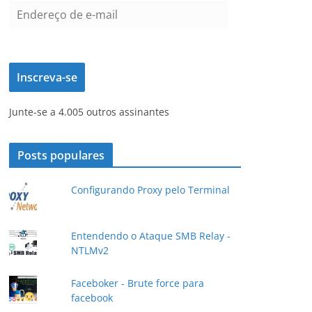
E
n
d
e
Inscreva-se
r
e
Junte-se a 4.005 outros assinantes
ç
o
d
Posts populares
e
e
Configurando Proxy pelo Terminal
-
m
a
Entendendo o Ataque SMB Relay -
NTLMv2
i
l
Faceboker - Brute force para
facebook