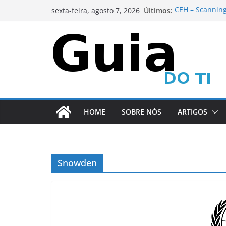
Pular
Últimos:
CEH – Scanning
sexta-feira, agosto 7, 2026
para
Metasploit Fra
Metasploit Fra
o
CEH – Scanning
conteúdo
Metasploit Fra
HOME
SOBRE NÓS
ARTIGOS
Snowden