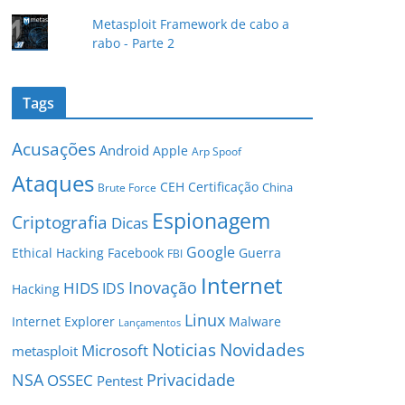
Metasploit Framework de cabo a
rabo - Parte 2
Tags
Acusações
Android
Apple
Arp Spoof
Ataques
CEH
Certificação
China
Brute Force
Espionagem
Criptografia
Dicas
Google
Ethical Hacking
Facebook
Guerra
FBI
Internet
Inovação
HIDS
IDS
Hacking
Linux
Internet Explorer
Malware
Lançamentos
Novidades
Noticias
Microsoft
metasploit
NSA
Privacidade
OSSEC
Pentest