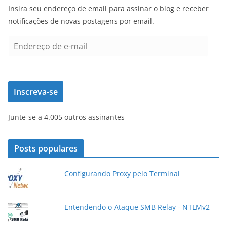
Insira seu endereço de email para assinar o blog e receber
notificações de novas postagens por email.
E
n
d
e
Inscreva-se
r
e
Junte-se a 4.005 outros assinantes
ç
o
d
Posts populares
e
e
Configurando Proxy pelo Terminal
-
m
a
Entendendo o Ataque SMB Relay - NTLMv2
i