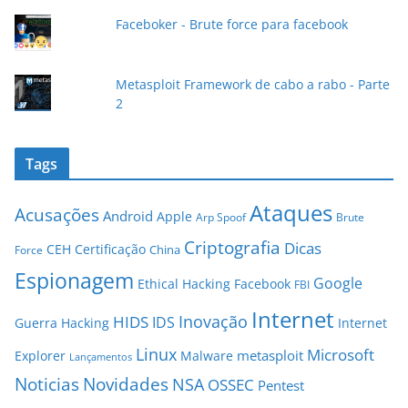
l
Faceboker - Brute force para facebook
Metasploit Framework de cabo a rabo - Parte
2
Tags
Ataques
Acusações
Android
Apple
Arp Spoof
Brute
Criptografia
Dicas
CEH
Certificação
China
Force
Espionagem
Google
Ethical Hacking
Facebook
FBI
Internet
Inovação
HIDS
IDS
Guerra
Hacking
Internet
Linux
Microsoft
metasploit
Explorer
Malware
Lançamentos
Novidades
Noticias
NSA
OSSEC
Pentest