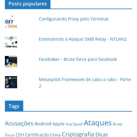
d
Posts populares
e
e
Configurando Proxy pelo Terminal
-
m
a
Entendendo o Ataque SMB Relay - NTLMv2
i
l
Faceboker - Brute force para facebook
Metasploit Framework de cabo a rabo - Parte
2
Tags
Ataques
Acusações
Android
Apple
Arp Spoof
Brute
Criptografia
Dicas
CEH
Certificação
China
Force