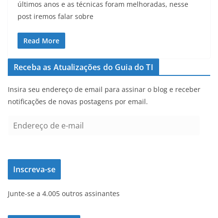
últimos anos e as técnicas foram melhoradas, nesse
post iremos falar sobre
Read More
Receba as Atualizações do Guia do TI
Insira seu endereço de email para assinar o blog e receber
notificações de novas postagens por email.
E
n
d
e
Inscreva-se
r
e
Junte-se a 4.005 outros assinantes
ç
o