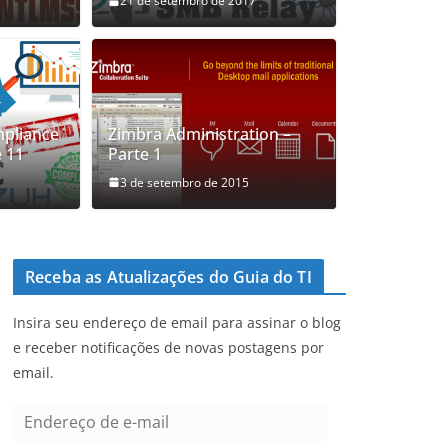
21 de setembro de 2017
-NTLM! Afinal, quem é quem?
pliance
Zimbra Administration –
e 11
Parte 1
icardo Galossi
3 de setembro de 2015
Receba as Atualizações do Guia do TI
Insira seu endereço de email para assinar o blog
e receber notificações de novas postagens por
email.
E
n