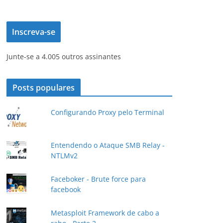
d
e
Inscreva-se
r
e
Junte-se a 4.005 outros assinantes
ç
o
d
Posts populares
e
e
Configurando Proxy pelo Terminal
-
m
a
Entendendo o Ataque SMB Relay -
NTLMv2
i
l
Faceboker - Brute force para
facebook
Metasploit Framework de cabo a