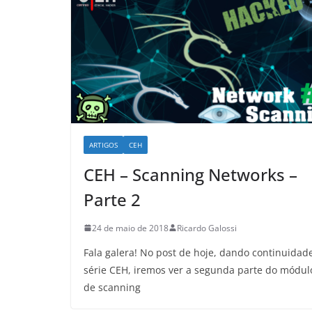
ARTIGOS
CEH
CEH – Scanning Networks –
Parte 2
24 de maio de 2018
Ricardo Galossi
Fala galera! No post de hoje, dando continuidad
série CEH, iremos ver a segunda parte do módul
de scanning