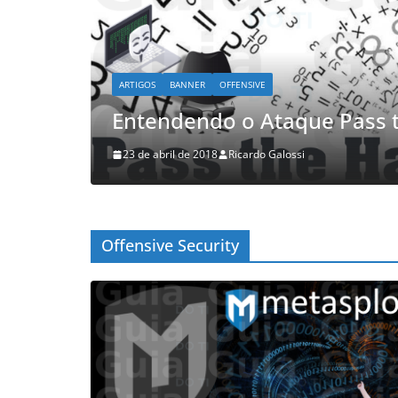
ARTIGOS
BANNER
OFFENSIVE
te 1
Entendendo o Ataque Pass 
23 de abril de 2018
Ricardo Galossi
Offensive Security