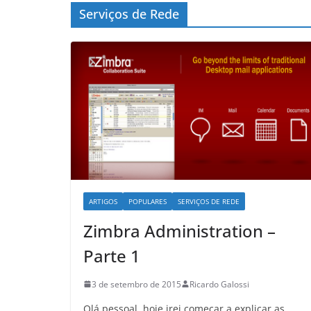
Serviços de Rede
ARTIGOS
POPULARES
SERVIÇOS DE REDE
Zimbra Administration –
Parte 1
3 de setembro de 2015
Ricardo Galossi
Olá pessoal, hoje irei começar a explicar as