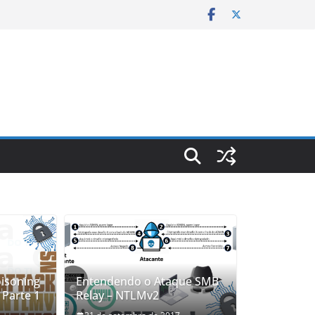
isoning
Entendendo o Ataque SMB
 Parte 1
Relay – NTLMv2