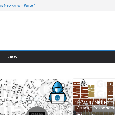
g Networks – Parte 1
amework de cabo a rabo – Parte 6
amework de cabo a rabo – Parte 5
g Networks – Parte 2
amework de cabo a rabo – Parte 4
LIVROS
LLMNR / NBT-NS Po
Attack – Responder