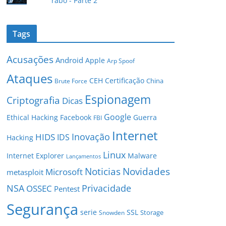
rabo - Parte 2
Tags
Acusações
Android
Apple
Arp Spoof
Ataques
CEH
Certificação
China
Brute Force
Espionagem
Criptografia
Dicas
Google
Ethical Hacking
Facebook
Guerra
FBI
Internet
Inovação
HIDS
IDS
Hacking
Linux
Internet Explorer
Malware
Lançamentos
Novidades
Noticias
Microsoft
metasploit
NSA
Privacidade
OSSEC
Pentest
Segurança
serie
SSL
Storage
Snowden