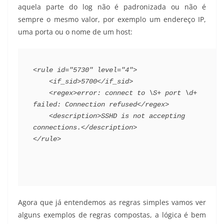
aquela parte do log não é padronizada ou não é
sempre o mesmo valor, por exemplo um endereço IP,
uma porta ou o nome de um host:
<rule id="5730" level="4">
    <if_sid>5700</if_sid>
    <regex>error: connect to \S+ port \d+ 
failed: Connection refused</regex>
    <description>SSHD is not accepting 
connections.</description>
</rule>
Agora que já entendemos as regras simples vamos ver
alguns exemplos de regras compostas, a lógica é bem