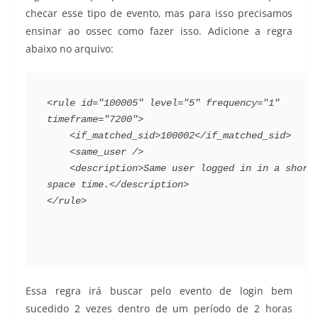
checar esse tipo de evento, mas para isso precisamos
ensinar ao ossec como fazer isso. Adicione a regra
abaixo no arquivo:
<rule id="100005" level="5" frequency="1" 
timeframe="7200">
    <if_matched_sid>100002</if_matched_sid>
    <same_user />
    <description>Same user logged in in a short 
space time.</description>
</rule>
Essa regra irá buscar pelo evento de login bem
sucedido 2 vezes dentro de um período de 2 horas