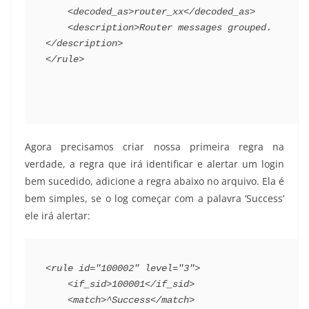
    <decoded_as>router_xx</decoded_as>
    <description>Router messages grouped.
</description>
</rule>
Agora precisamos criar nossa primeira regra na
verdade, a regra que irá identificar e alertar um login
bem sucedido, adicione a regra abaixo no arquivo. Ela é
bem simples, se o log começar com a palavra ‘Success’
ele irá alertar:
<rule id="100002" level="3">
    <if_sid>100001</if_sid>
    <match>^Success</match>