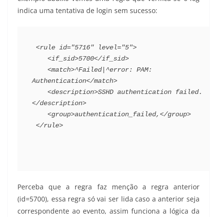
indica uma tentativa de login sem sucesso:
 <rule id="5716" level="5">
    <if_sid>5700</if_sid>
    <match>^Failed|^error: PAM: 
Authentication</match>
    <description>SSHD authentication failed.
</description>
    <group>authentication_failed,</group>
 </rule> 
Perceba que a regra faz menção a regra anterior
(id=5700), essa regra só vai ser lida caso a anterior seja
correspondente ao evento, assim funciona a lógica da