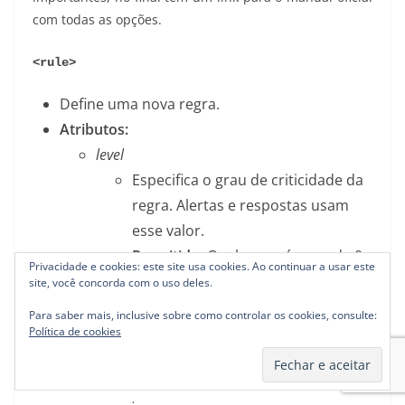
com todas as opções.
<rule>
Define uma nova regra.
Atributos:
level
Especifica o grau de criticidade da
regra. Alertas e respostas usam
esse valor.
Permitido:
Qualquer número de 0
Privacidade e cookies: este site usa cookies. Ao continuar a usar este
até 16.
site, você concorda com o uso deles.
id
Para saber mais, inclusive sobre como controlar os cookies, consulte:
Especifica o ID da regra.
Política de cookies
Permitido:
Qualquer número de
100 até 99999.