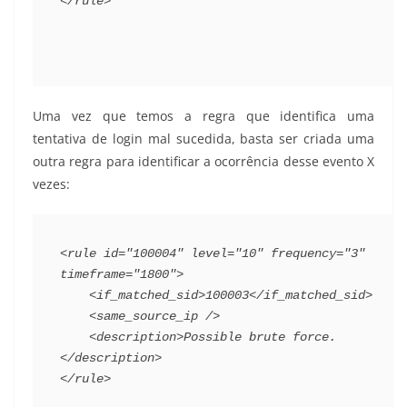
</rule>
Uma vez que temos a regra que identifica uma
tentativa de login mal sucedida, basta ser criada uma
outra regra para identificar a ocorrência desse evento X
vezes:
<rule id="100004" level="10" frequency="3" 
timeframe="1800">
    <if_matched_sid>100003</if_matched_sid>
    <same_source_ip />
    <description>Possible brute force.
</description>
</rule>