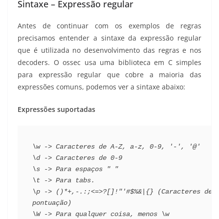
Sintaxe – Expressão regular
Antes de continuar com os exemplos de regras
precisamos entender a sintaxe da expressão regular
que é utilizada no desenvolvimento das regras e nos
decoders. O ossec usa uma biblioteca em C simples
para expressão regular que cobre a maioria das
expressões comuns, podemos ver a sintaxe abaixo:
Expressões suportadas
\w -> Caracteres de A-Z, a-z, 0-9, '-', '@'
\d -> Caracteres de 0-9
\s -> Para espaços " "
\t -> Para tabs.
\p -> ()*+,-.:;<=>?[]!"'#$%&|{} (Caracteres de 
pontuação)
\W -> Para qualquer coisa, menos \w