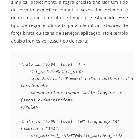
simples, basicamente a regra precisa analisar um tipo
de evento específico quantas vezes for definido e
dentro de um intervalo de tempo pré-estipulado. Esse
tipo de regra é utilizada para identificar ataques de
força bruta ou scans de serviços/aplicação. No exemplo
abaixo iremos ver esse tipo de regra:
<rule id="5704" level="4">
    <if_sid>5700</if_sid>
    <match>fatal: Timeout before authentication 
for</match>
    <description>Timeout while logging in 
(sshd).</description>
</rule>
<rule id="5705" level="10" frequency="4" 
timeframe="360">
    <if_matched_sid>5704</if_matched_sid>