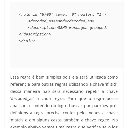
<rule id="5700" level="0" noalert="1">
    <decoded_as>sshd</decoded_as>
    <description>SSHD messages grouped.
</description>
</rule>
Essa regra é bem simples pois ela será utilizada como
referência para outras regras utilizando a chave ‘if_sid’,
dessa maneira não será necessário repetir a chave
‘decoded_as’ a cada regra. Para que a regra possa
analisar o conteúdo do log e buscar por padrões pré-
definidos a regra precisa conter pelo menos a chave
‘match’ e em alguns casos também a chave ‘regex’. No
exemplo abaixo vemos uma regra que verifica se o log