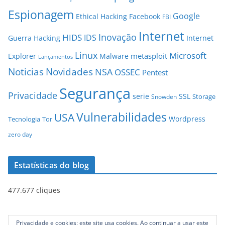
Espionagem
Google
Ethical Hacking
Facebook
FBI
Internet
Inovação
HIDS
IDS
Guerra
Hacking
Internet
Linux
Microsoft
metasploit
Explorer
Malware
Lançamentos
Novidades
Noticias
NSA
OSSEC
Pentest
Segurança
Privacidade
serie
SSL
Storage
Snowden
Vulnerabilidades
USA
Wordpress
Tecnologia
Tor
zero day
Estatísticas do blog
477.677 cliques
Privacidade e cookies: este site usa cookies. Ao continuar a usar este