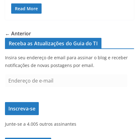
Read More
← Anterior
Receba as Atualizações do Guia do TI
Insira seu endereço de email para assinar o blog e receber
notificações de novas postagens por email.
E
n
d
e
Inscreva-se
r
e
Junte-se a 4.005 outros assinantes
ç
o