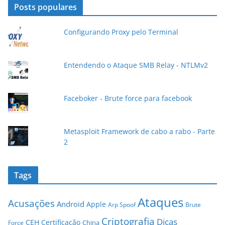
d
Posts populares
e
e
Configurando Proxy pelo Terminal
-
m
a
Entendendo o Ataque SMB Relay - NTLMv2
i
l
Faceboker - Brute force para facebook
Metasploit Framework de cabo a rabo - Parte
2
Tags
Ataques
Acusações
Android
Apple
Arp Spoof
Brute
Criptografia
Dicas
CEH
Certificação
China
Force