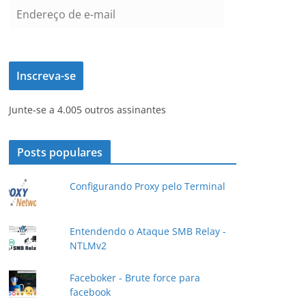
E
n
d
e
Inscreva-se
r
e
Junte-se a 4.005 outros assinantes
ç
o
d
Posts populares
e
e
Configurando Proxy pelo Terminal
-
m
a
Entendendo o Ataque SMB Relay -
NTLMv2
i
l
Faceboker - Brute force para
facebook