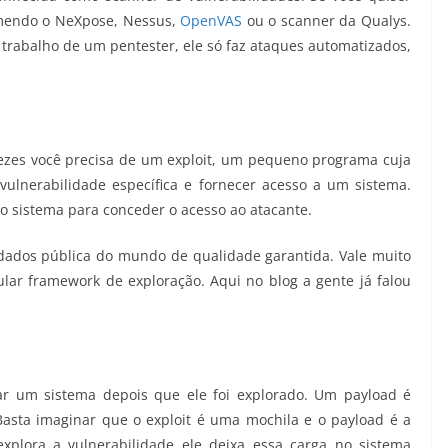
omendo o NeXpose, Nessus,
OpenVAS
ou o scanner da Qualys.
trabalho de um pentester, ele só faz ataques automatizados,
vezes você precisa de um exploit, um pequeno programa cuja
vulnerabilidade específica e fornecer acesso a um sistema.
o sistema para conceder o acesso ao atacante.
dados pública do mundo de qualidade garantida. Vale muito
ar framework de exploração. Aqui no blog a gente já falou
ar um sistema depois que ele foi explorado. Um payload é
Basta imaginar que o exploit é uma mochila e o payload é a
explora a vulnerabilidade ele deixa essa carga no sistema