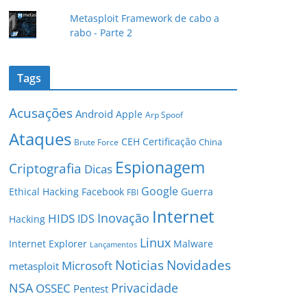
Metasploit Framework de cabo a
rabo - Parte 2
Tags
Acusações
Android
Apple
Arp Spoof
Ataques
CEH
Certificação
China
Brute Force
Espionagem
Criptografia
Dicas
Google
Ethical Hacking
Facebook
Guerra
FBI
Internet
Inovação
HIDS
IDS
Hacking
Linux
Internet Explorer
Malware
Lançamentos
Novidades
Noticias
Microsoft
metasploit
NSA
Privacidade
OSSEC
Pentest