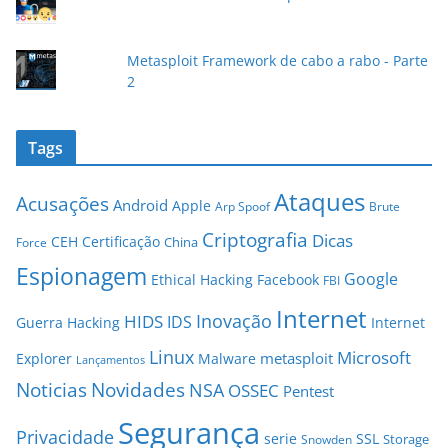
Metasploit Framework de cabo a rabo - Parte
2
Tags
Ataques
Acusações
Android
Apple
Arp Spoof
Brute
Criptografia
Dicas
CEH
Certificação
China
Force
Espionagem
Google
Ethical Hacking
Facebook
FBI
Internet
Inovação
HIDS
IDS
Guerra
Hacking
Internet
Linux
Microsoft
metasploit
Explorer
Malware
Lançamentos
Novidades
Noticias
NSA
OSSEC
Pentest
Segurança
Privacidade
serie
SSL
Storage
Snowden