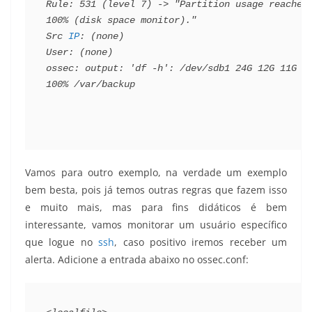
Rule
:
531
(
level
7
)
->
"Partition usage reached 
100% (disk space monitor)."
Src
IP
:
(
none
)
User
:
(
none
)
ossec
:
output
:
'df -h'
:
/
dev
/
sdb1
24
G
12
G
11
G
100
%
/
var
/
backup
Vamos para outro exemplo, na verdade um exemplo
bem besta, pois já temos outras regras que fazem isso
e muito mais, mas para fins didáticos é bem
interessante, vamos monitorar um usuário específico
que logue no
ssh
, caso positivo iremos receber um
alerta. Adicione a entrada abaixo no ossec.conf: