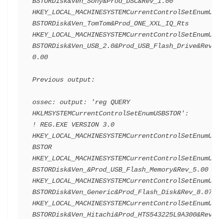
BSTORDisk&Ven_Sony&Prod_DSC&Rev_1.00
HKEY_LOCAL_MACHINESYSTEMCurrentControlSetEnumUS
BSTORDisk&Ven_TomTom&Prod_ONE_XXL_IQ_Rts
HKEY_LOCAL_MACHINESYSTEMCurrentControlSetEnumUS
BSTORDisk&Ven_USB_2.0&Prod_USB_Flash_Drive&Rev_
0.00
Previous output:
ossec: output: 'reg QUERY 
HKLMSYSTEMCurrentControlSetEnumUSBSTOR':
! REG.EXE VERSION 3.0
HKEY_LOCAL_MACHINESYSTEMCurrentControlSetEnumUS
BSTOR
HKEY_LOCAL_MACHINESYSTEMCurrentControlSetEnumUS
BSTORDisk&Ven_&Prod_USB_Flash_Memory&Rev_5.00
HKEY_LOCAL_MACHINESYSTEMCurrentControlSetEnumUS
BSTORDisk&Ven_Generic&Prod_Flash_Disk&Rev_8.07
HKEY_LOCAL_MACHINESYSTEMCurrentControlSetEnumUS
BSTORDisk&Ven_Hitachi&Prod_HTS543225L9A300&Rev_