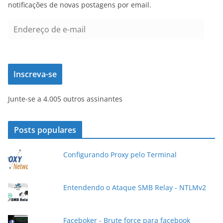
notificações de novas postagens por email.
E
n
d
e
Inscreva-se
r
e
Junte-se a 4.005 outros assinantes
ç
o
d
Posts populares
e
e
Configurando Proxy pelo Terminal
-
m
a
Entendendo o Ataque SMB Relay - NTLMv2
i
l
Faceboker - Brute force para facebook