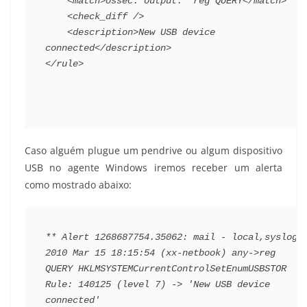
<match>
ossec: output: 'reg QUERY
</match>
<check_diff
/>
<description>
New USB device 
connected
</description>
</rule>
Caso alguém plugue um pendrive ou algum dispositivo
USB no agente Windows iremos receber um alerta
como mostrado abaixo:
** Alert 1268687754.35062: mail - local,syslog,
2010 Mar 15 18:15:54 (xx-netbook) any->reg 
QUERY HKLMSYSTEMCurrentControlSetEnumUSBSTOR
Rule: 140125 (level 7) -> 'New USB device 
connected'