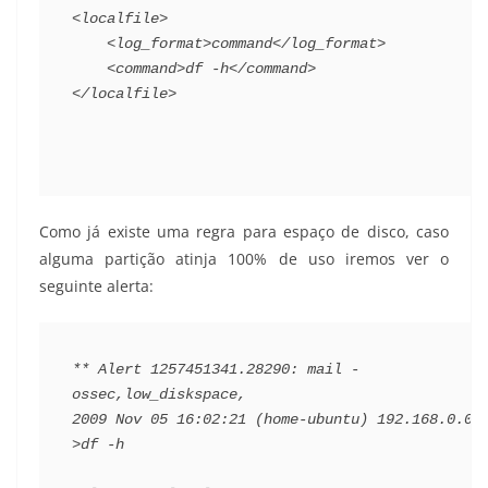
<localfile>
<log_format>
command
</log_format>
<command>
df -h
</command>
</localfile>
Como já existe uma regra para espaço de disco, caso
alguma partição atinja 100% de uso iremos ver o
seguinte alerta:
**
Alert
1257451341.28290
:
mail
-
ossec
,
low_diskspace
,
2009
Nov
05
16
:
02
:
21
(
home
-
ubuntu
)
192.168
.
0.0
-
>
df
-
h