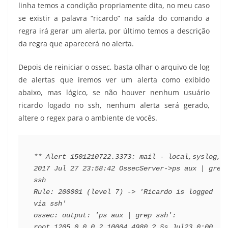
linha temos a condição propriamente dita, no meu caso
se existir a palavra “ricardo” na saída do comando a
regra irá gerar um alerta, por último temos a descrição
da regra que aparecerá no alerta.
Depois de reiniciar o ossec, basta olhar o arquivo de log
de alertas que iremos ver um alerta como exibido
abaixo, mas lógico, se não houver nenhum usuário
ricardo logado no ssh, nenhum alerta será gerado,
altere o regex para o ambiente de vocês.
** Alert 1501210722.3373: mail - local,syslog,
2017 Jul 27 23:58:42 OssecServer->ps aux | grep 
ssh
Rule: 200001 (level 7) -> 'Ricardo is logged 
via ssh'
ossec: output: 'ps aux | grep ssh':
root 1205 0.0 0.2 10004 4980 ? Ss Jul23 0:00 