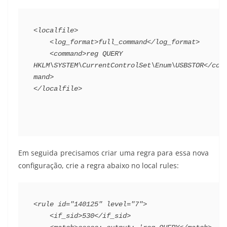
<localfile>
<log_format>
full_command
</log_format>
<command>
reg QUERY 
HKLM\SYSTEM\CurrentControlSet\Enum\USBSTOR
</com
mand>
</localfile>
Em seguida precisamos criar uma regra para essa nova
configuração, crie a regra abaixo no local rules:
<rule
id=
"140125"
level=
"7"
>
<if_sid>
530
</if_sid>