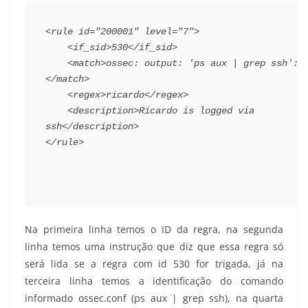
<rule
 id="200001" level="7"
>
<if_sid>
530
</if_sid>
<match>
ossec: output: 'ps aux | grep ssh': 
</match>
<regex>ricardo
</regex>
<description>Ricardo is logged via 
ssh
</description>
</rule>
Na primeira linha temos o ID da regra, na segunda
linha temos uma instrução que diz que essa regra só
será lida se a regra com id 530 for trigada, já na
terceira linha temos a identificação do comando
informado ossec.conf (ps aux | grep ssh), na quarta