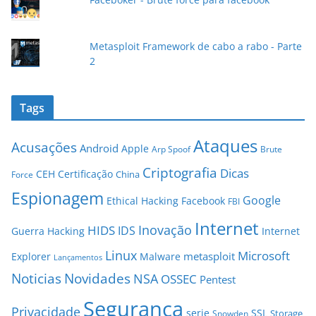
Metasploit Framework de cabo a rabo - Parte
2
Tags
Ataques
Acusações
Android
Apple
Arp Spoof
Brute
Criptografia
Dicas
CEH
Certificação
China
Force
Espionagem
Google
Ethical Hacking
Facebook
FBI
Internet
Inovação
HIDS
IDS
Guerra
Hacking
Internet
Linux
Microsoft
metasploit
Explorer
Malware
Lançamentos
Novidades
Noticias
NSA
OSSEC
Pentest
Segurança
Privacidade
serie
SSL
Storage
Snowden