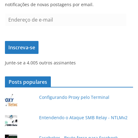
notificações de novas postagens por email.
E
n
d
e
Inscreva-se
r
e
Junte-se a 4.005 outros assinantes
ç
o
d
Posts populares
e
e
Configurando Proxy pelo Terminal
-
m
a
Entendendo o Ataque SMB Relay - NTLMv2
i
l
Faceboker - Brute force para facebook