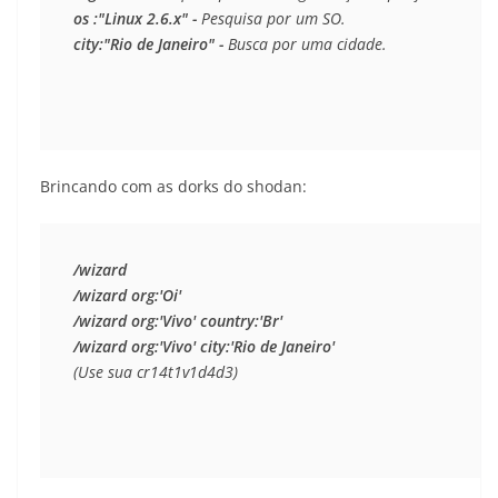
os :"Linux 2.6.x" -
city:"Rio de Janeiro" -
 Busca por uma cidade.
Brincando com as dorks do shodan:
/wizard

/wizard org:'Oi'

/wizard org:'Vivo' country:'Br'
(Use sua cr14t1v1d4d3)