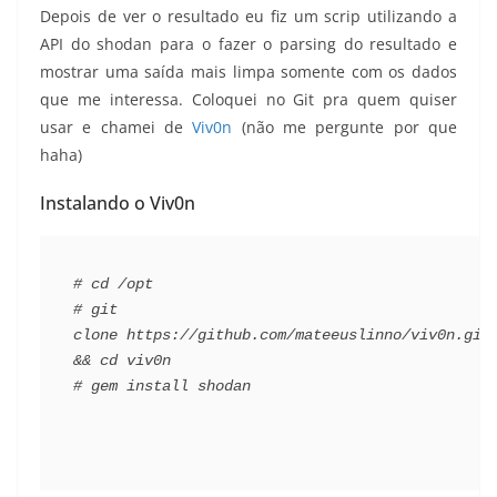
Depois de ver o resultado eu fiz um scrip utilizando a
API do shodan para o fazer o parsing do resultado e
mostrar uma saída mais limpa somente com os dados
que me interessa. Coloquei no Git pra quem quiser
usar e chamei de
Viv0n
(não me pergunte por que
haha)
Instalando o Viv0n
# cd /opt
# git 
clone https://github.com/mateeuslinno/viv0n.git 
&& cd viv0n
# gem install shodan