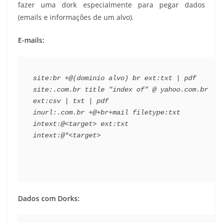
fazer uma dork especialmente para pegar dados
(emails e informações de um alvo).
E-mails:
site:br +@(dominio alvo) br ext:txt | pdf
site:.com.br title "index of" @ yahoo.com.br 
ext:csv | txt | pdf
inurl:.com.br +@+br+mail filetype:txt
intext:@<target> ext:txt
intext:@*<target>
Dados com Dorks: