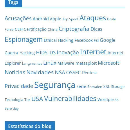
Tags
Ataques
Acusações
Android
Apple
Arp Spoof
Brute
Criptografia
Dicas
CEH
Certificação
China
Force
Espionagem
Google
Ethical Hacking
Facebook
FBI
Internet
Inovação
HIDS
IDS
Guerra
Hacking
Internet
Linux
Microsoft
metasploit
Explorer
Malware
Lançamentos
Novidades
Noticias
NSA
OSSEC
Pentest
Segurança
Privacidade
serie
SSL
Storage
Snowden
Vulnerabilidades
USA
Wordpress
Tecnologia
Tor
zero day
Estatísticas do blog