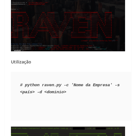
Utilização
# python raven.py -c 'Nome da Empresa' -s 
<país> -d <dominio>