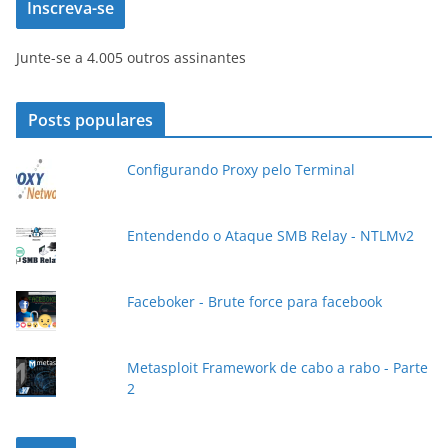
Inscreva-se
r
e
Junte-se a 4.005 outros assinantes
ç
o
d
Posts populares
e
e
Configurando Proxy pelo Terminal
-
m
a
Entendendo o Ataque SMB Relay - NTLMv2
i
l
Faceboker - Brute force para facebook
Metasploit Framework de cabo a rabo - Parte
2