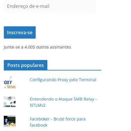
E
n
d
e
Inscreva-se
r
e
Junte-se a 4.005 outros assinantes
ç
o
d
Posts populares
e
e
Configurando Proxy pelo Terminal
-
m
a
Entendendo o Ataque SMB Relay -
NTLMv2
i
l
Faceboker - Brute force para
facebook