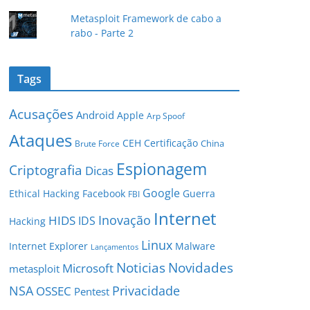
Metasploit Framework de cabo a
rabo - Parte 2
Tags
Acusações
Android
Apple
Arp Spoof
Ataques
CEH
Certificação
China
Brute Force
Espionagem
Criptografia
Dicas
Google
Ethical Hacking
Facebook
Guerra
FBI
Internet
Inovação
HIDS
IDS
Hacking
Linux
Internet Explorer
Malware
Lançamentos
Novidades
Noticias
Microsoft
metasploit
NSA
Privacidade
OSSEC
Pentest