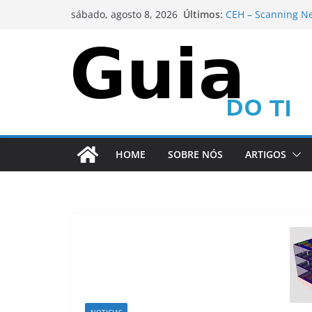
Pular
Últimos:
CEH – Scanning Ne
sábado, agosto 8, 2026
para
Metasploit Framew
Metasploit Framew
o
CEH – Scanning Ne
conteúdo
Metasploit Framew
HOME
SOBRE NÓS
ARTIGOS