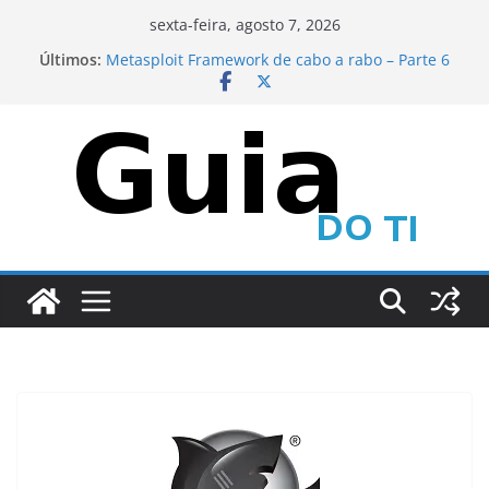
Pular
sexta-feira, agosto 7, 2026
para
Últimos:
Metasploit Framework de cabo a rabo – Parte 6
o
Metasploit Framework de cabo a rabo – Parte 5
CEH – Scanning Networks – Parte 2
conteúdo
Metasploit Framework de cabo a rabo – Parte 4
CEH – Scanning Networks – Parte 1