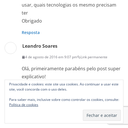
usar, quais tecnologias os mesmo precisam
ter
Obrigado
Resposta
Leandro Soares
4 de agosto de 2016 em 9:07 pm
Link permanente
Olá, primeiramente parabéns pelo post super
explicativo!
Minha dúvida é: posso criar um único
Privacidade e cookies: este site usa cookies. Ao continuar a usar este
site, você concorda com o uso deles.
Storage_iSCSI.file para armazenar e rodar 09
Para saber mais, inclusive sobre como controlar os cookies, consulte:
VMs no Hyper-V por exemplo?
Política de cookies
Obrigado desde já!
Resposta