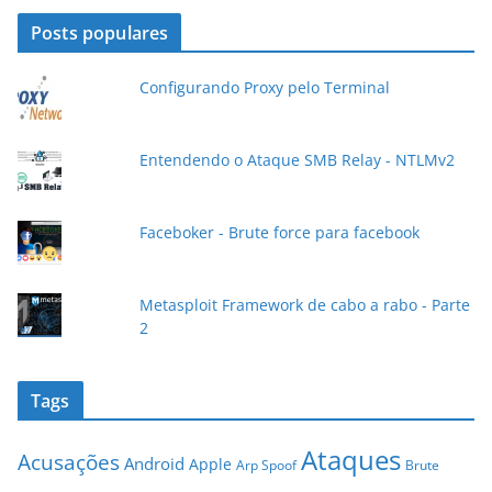
d
Posts populares
e
e
Configurando Proxy pelo Terminal
-
m
a
Entendendo o Ataque SMB Relay - NTLMv2
i
l
Faceboker - Brute force para facebook
Metasploit Framework de cabo a rabo - Parte
2
Tags
Ataques
Acusações
Android
Apple
Arp Spoof
Brute