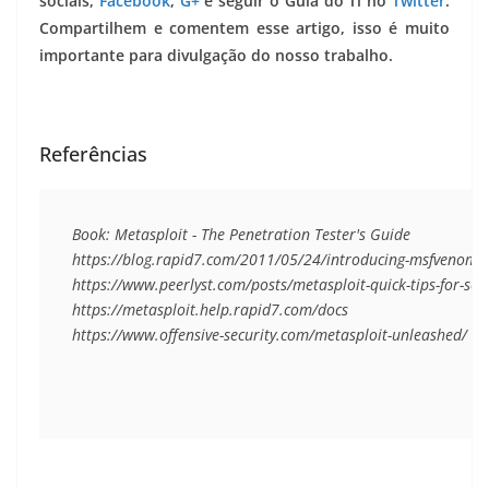
sociais,
Facebook
,
G+
e seguir o Guia do Ti no
Twitter
.
Compartilhem e comentem esse artigo, isso é muito
importante para divulgação do nosso trabalho.
Referências
Book: Metasploit - The Penetration Tester's Guide

https://blog.rapid7.com/2011/05/24/introducing-msfvenom/

https://www.peerlyst.com/posts/metasploit-quick-tips-for-secu
https://metasploit.help.rapid7.com/docs

https://www.offensive-security.com/metasploit-unleashed/