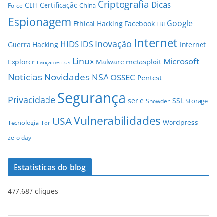
Criptografia
Dicas
CEH
Certificação
China
Force
Espionagem
Google
Ethical Hacking
Facebook
FBI
Internet
Inovação
HIDS
IDS
Guerra
Hacking
Internet
Linux
Microsoft
metasploit
Explorer
Malware
Lançamentos
Novidades
Noticias
NSA
OSSEC
Pentest
Segurança
Privacidade
serie
SSL
Storage
Snowden
Vulnerabilidades
USA
Wordpress
Tecnologia
Tor
zero day
Estatísticas do blog
477.687 cliques