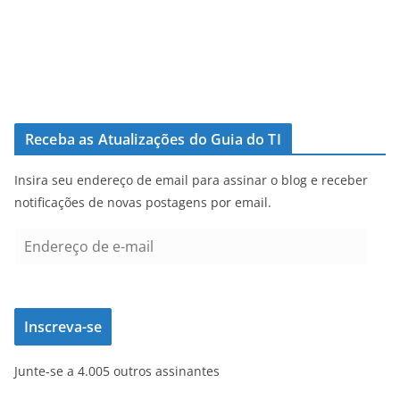
Receba as Atualizações do Guia do TI
Insira seu endereço de email para assinar o blog e receber
notificações de novas postagens por email.
E
n
d
e
Inscreva-se
r
e
Junte-se a 4.005 outros assinantes
ç
o