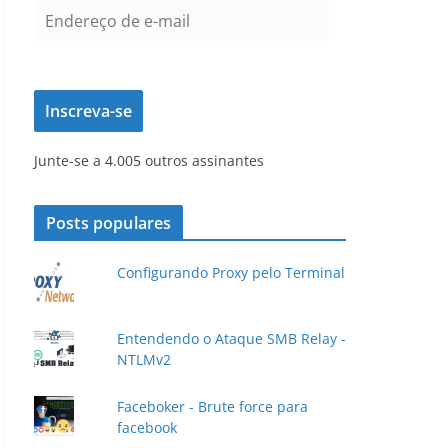
E
n
d
e
Inscreva-se
r
e
Junte-se a 4.005 outros assinantes
ç
o
d
Posts populares
e
e
Configurando Proxy pelo Terminal
-
m
a
Entendendo o Ataque SMB Relay -
NTLMv2
i
l
Faceboker - Brute force para
facebook