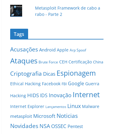
Metasploit Framework de cabo a
rabo - Parte 2
Tags
Acusações
Android
Apple
Arp Spoof
Ataques
CEH
Certificação
China
Brute Force
Espionagem
Criptografia
Dicas
Google
Ethical Hacking
Facebook
Guerra
FBI
Internet
Inovação
HIDS
IDS
Hacking
Linux
Internet Explorer
Malware
Lançamentos
Noticias
Microsoft
metasploit
Novidades
NSA
OSSEC
Pentest