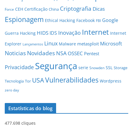
Criptografia
Dicas
CEH
Certificação
China
Force
Espionagem
Google
Ethical Hacking
Facebook
FBI
Internet
Inovação
HIDS
IDS
Guerra
Hacking
Internet
Linux
Microsoft
metasploit
Explorer
Malware
Lançamentos
Novidades
Noticias
NSA
OSSEC
Pentest
Segurança
Privacidade
serie
SSL
Storage
Snowden
Vulnerabilidades
USA
Wordpress
Tecnologia
Tor
zero day
Estatísticas do blog
477.698 cliques