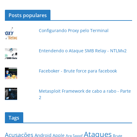
o
d
Posts populares
e
e
Configurando Proxy pelo Terminal
-
m
a
Entendendo o Ataque SMB Relay - NTLMv2
i
l
Faceboker - Brute force para facebook
Metasploit Framework de cabo a rabo - Parte
2
Tags
Ataques
Acusações
Android
Apple
Arp Spoof
Brute