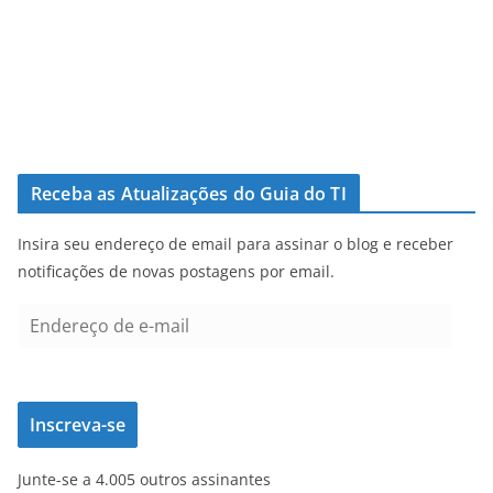
Receba as Atualizações do Guia do TI
Insira seu endereço de email para assinar o blog e receber
notificações de novas postagens por email.
E
n
d
e
Inscreva-se
r
e
Junte-se a 4.005 outros assinantes
ç