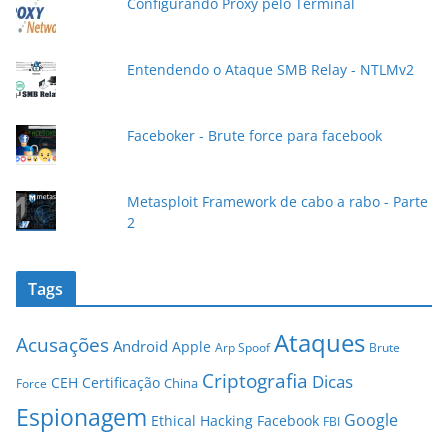
Configurando Proxy pelo Terminal
-
m
a
Entendendo o Ataque SMB Relay - NTLMv2
i
l
Faceboker - Brute force para facebook
Metasploit Framework de cabo a rabo - Parte
2
Tags
Ataques
Acusações
Android
Apple
Arp Spoof
Brute
Criptografia
Dicas
CEH
Certificação
China
Force
Espionagem
Google
Ethical Hacking
Facebook
FBI