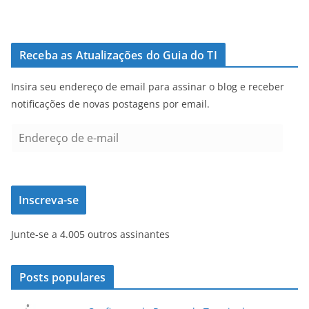
Receba as Atualizações do Guia do TI
Insira seu endereço de email para assinar o blog e receber
notificações de novas postagens por email.
E
n
d
e
Inscreva-se
r
e
Junte-se a 4.005 outros assinantes
ç
o
d
Posts populares
e
e