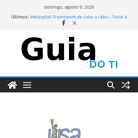
Pular
domingo, agosto 9, 2026
para
Últimos:
Metasploit Framework de cabo a rabo – Parte 4
o
CEH – Scanning Networks – Parte 1
Metasploit Framework de cabo a rabo – Parte 6
conteúdo
Metasploit Framework de cabo a rabo – Parte 5
CEH – Scanning Networks – Parte 2