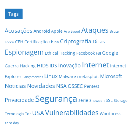
Tags
Ataques
Acusações
Android
Apple
Arp Spoof
Brute
Criptografia
Dicas
CEH
Certificação
China
Force
Espionagem
Google
Ethical Hacking
Facebook
FBI
Internet
Inovação
HIDS
IDS
Guerra
Hacking
Internet
Linux
Microsoft
metasploit
Explorer
Malware
Lançamentos
Novidades
Noticias
NSA
OSSEC
Pentest
Segurança
Privacidade
serie
SSL
Storage
Snowden
Vulnerabilidades
USA
Wordpress
Tecnologia
Tor
zero day