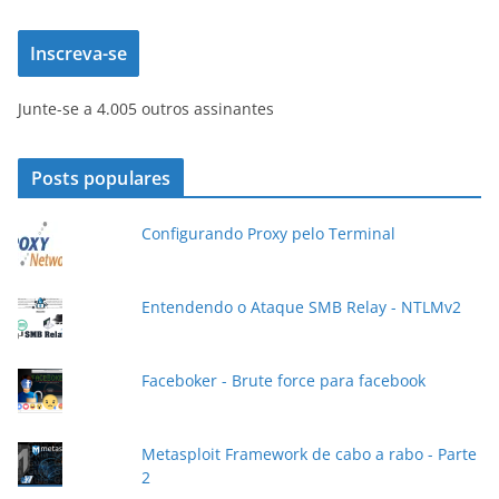
e
Inscreva-se
r
e
Junte-se a 4.005 outros assinantes
ç
o
d
Posts populares
e
e
Configurando Proxy pelo Terminal
-
m
a
Entendendo o Ataque SMB Relay - NTLMv2
i
l
Faceboker - Brute force para facebook
Metasploit Framework de cabo a rabo - Parte
2