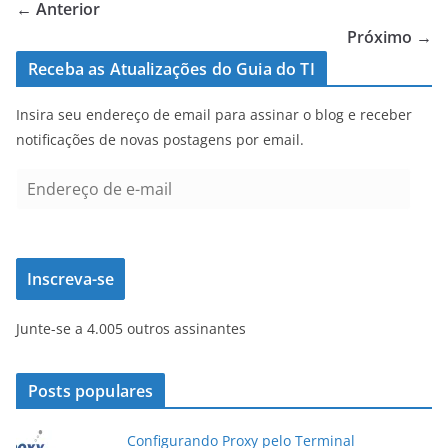
← Anterior
Próximo →
Receba as Atualizações do Guia do TI
Insira seu endereço de email para assinar o blog e receber
notificações de novas postagens por email.
E
n
d
e
Inscreva-se
r
e
Junte-se a 4.005 outros assinantes
ç
o
d
Posts populares
e
e
Configurando Proxy pelo Terminal