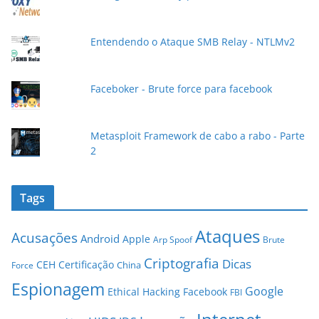
-
m
a
Entendendo o Ataque SMB Relay - NTLMv2
i
l
Faceboker - Brute force para facebook
Metasploit Framework de cabo a rabo - Parte
2
Tags
Ataques
Acusações
Android
Apple
Arp Spoof
Brute
Criptografia
Dicas
CEH
Certificação
China
Force
Espionagem
Google
Ethical Hacking
Facebook
FBI