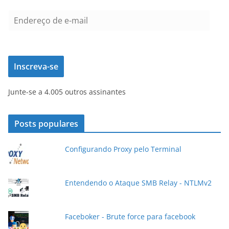
E
n
d
e
Inscreva-se
r
e
Junte-se a 4.005 outros assinantes
ç
o
d
Posts populares
e
e
Configurando Proxy pelo Terminal
-
m
a
Entendendo o Ataque SMB Relay - NTLMv2
i
l
Faceboker - Brute force para facebook