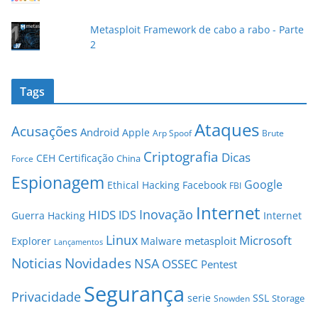
Metasploit Framework de cabo a rabo - Parte
2
Tags
Ataques
Acusações
Android
Apple
Arp Spoof
Brute
Criptografia
Dicas
CEH
Certificação
China
Force
Espionagem
Google
Ethical Hacking
Facebook
FBI
Internet
Inovação
HIDS
IDS
Guerra
Hacking
Internet
Linux
Microsoft
metasploit
Explorer
Malware
Lançamentos
Novidades
Noticias
NSA
OSSEC
Pentest
Segurança
Privacidade
serie
SSL
Storage
Snowden