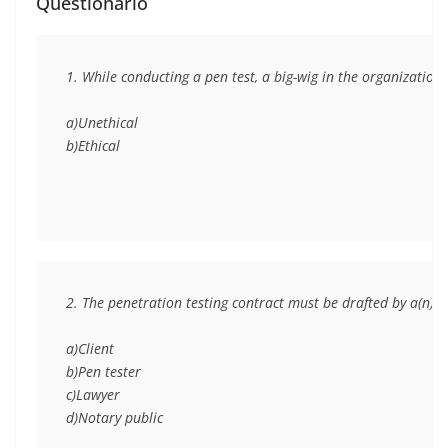
Questionário
1. While conducting a pen test, a big-wig in the organization 
a)Unethical

b)Ethical
2. The penetration testing contract must be drafted by a(n) ___
a)Client

b)Pen tester

c)Lawyer

d)Notary public