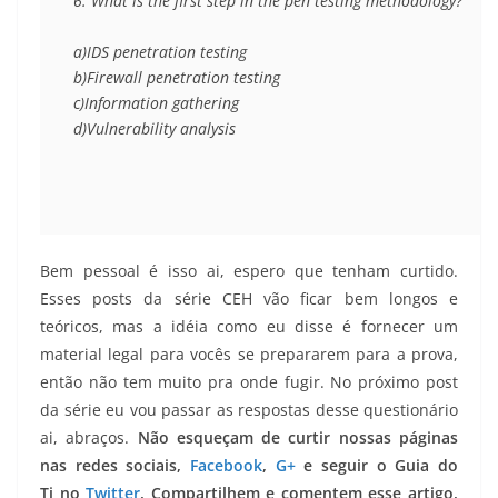
6. What is the first step in the pen testing methodology?

a)IDS penetration testing

b)Firewall penetration testing

c)Information gathering

d)Vulnerability analysis
Bem pessoal é isso ai, espero que tenham curtido.
Esses posts da série CEH vão ficar bem longos e
teóricos, mas a idéia como eu disse é fornecer um
material legal para vocês se prepararem para a prova,
então não tem muito pra onde fugir. No próximo post
da série eu vou passar as respostas desse questionário
ai, abraços.
Não esqueçam de curtir nossas páginas
nas redes sociais,
Facebook
,
G+
e seguir o Guia do
Ti no
Twitter
. Compartilhem e comentem esse artigo,