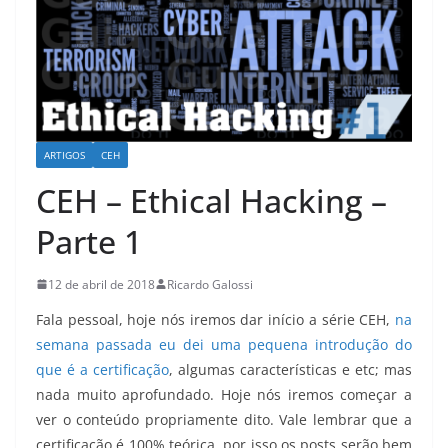
ARTIGOS
CEH
CEH – Ethical Hacking –
Parte 1
12 de abril de 2018
Ricardo Galossi
Fala pessoal, hoje nós iremos dar início a série CEH,
na
semana passada eu dei uma pequena introdução do
que é a certificação
, algumas características e etc; mas
nada muito aprofundado. Hoje nós iremos começar a
ver o conteúdo propriamente dito. Vale lembrar que a
certificação é 100% teórica, por isso os posts serão bem