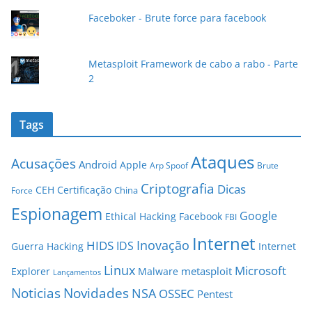
l
Faceboker - Brute force para facebook
Metasploit Framework de cabo a rabo - Parte
2
Tags
Ataques
Acusações
Android
Apple
Arp Spoof
Brute
Criptografia
Dicas
CEH
Certificação
China
Force
Espionagem
Google
Ethical Hacking
Facebook
FBI
Internet
Inovação
HIDS
IDS
Guerra
Hacking
Internet
Linux
Microsoft
metasploit
Explorer
Malware
Lançamentos
Novidades
Noticias
NSA
OSSEC
Pentest