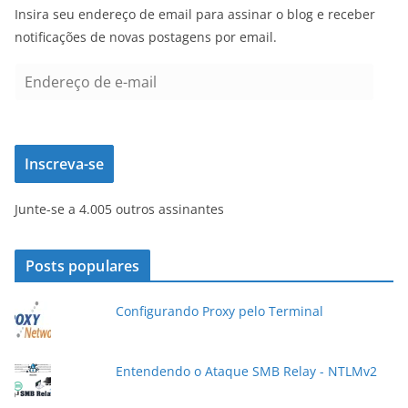
Insira seu endereço de email para assinar o blog e receber
notificações de novas postagens por email.
E
n
d
e
Inscreva-se
r
e
Junte-se a 4.005 outros assinantes
ç
o
d
Posts populares
e
e
Configurando Proxy pelo Terminal
-
m
a
Entendendo o Ataque SMB Relay - NTLMv2
i