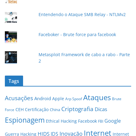
m
a
Entendendo o Ataque SMB Relay - NTLMv2
i
l
Faceboker - Brute force para facebook
Metasploit Framework de cabo a rabo - Parte
2
Tags
Ataques
Acusações
Android
Apple
Arp Spoof
Brute
Criptografia
Dicas
CEH
Certificação
China
Force
Espionagem
Google
Ethical Hacking
Facebook
FBI
Internet
Inovação
HIDS
IDS
Guerra
Hacking
Internet