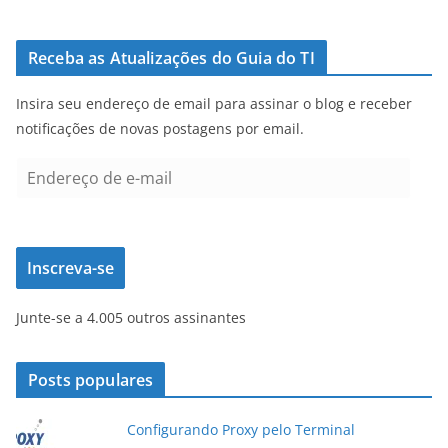
Receba as Atualizações do Guia do TI
Insira seu endereço de email para assinar o blog e receber
notificações de novas postagens por email.
E
n
d
e
Inscreva-se
r
e
Junte-se a 4.005 outros assinantes
ç
o
d
Posts populares
e
e
Configurando Proxy pelo Terminal
-