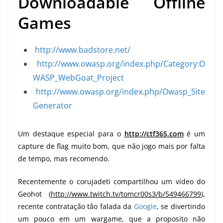
Downloadable Offline
Games
http://www.badstore.net/
http://www.owasp.org/index.php/Category:O
WASP_WebGoat_Project
http://www.owasp.org/index.php/Owasp_Site
Generator
Um destaque especial para o
http://ctf365.com
é um
capture de flag muito bom, que não jogo mais por falta
de tempo, mas recomendo.
Recentemente o
corujadeti
compartilhou um vídeo do
Geohot (
http://www.twitch.tv/tomcr00s3/b/549466799
),
recente contratação tão falada da
Google
, se divertindo
um pouco em um wargame, que a proposito não