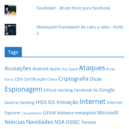
l
Faceboker - Brute force para facebook
Metasploit Framework de cabo a rabo - Parte
2
Tags
Ataques
Acusações
Android
Apple
Arp Spoof
Brute
Criptografia
Dicas
CEH
Certificação
China
Force
Espionagem
Google
Ethical Hacking
Facebook
FBI
Internet
Inovação
HIDS
IDS
Guerra
Hacking
Internet
Linux
Microsoft
metasploit
Explorer
Malware
Lançamentos
Novidades
Noticias
NSA
OSSEC
Pentest