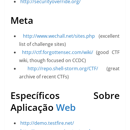
http://securityoverride.org/
Meta
http://www.wechall.net/sites.php
(excellent
list of challenge sites)
http://ctf.forgottensec.com/wiki/
(good CTF
wiki, though focused on CCDC)
http://repo.shell-storm.org/CTF/
(great
archive of recent CTFs)
Específicos Sobre
Aplicação
Web
http://demo.testfire.net/