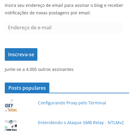
Insira seu endereço de email para assinar o blog e receber
notificações de novas postagens por email.
E
n
d
e
Inscreva-se
r
e
Junte-se a 4.005 outros assinantes
ç
o
d
Posts populares
e
e
Configurando Proxy pelo Terminal
-
m
a
Entendendo o Ataque SMB Relay - NTLMv2
i