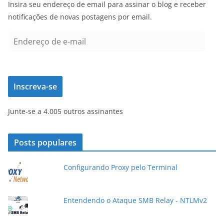
Insira seu endereço de email para assinar o blog e receber
notificações de novas postagens por email.
E
n
d
e
Inscreva-se
r
e
Junte-se a 4.005 outros assinantes
ç
o
d
Posts populares
e
e
Configurando Proxy pelo Terminal
-
m
a
Entendendo o Ataque SMB Relay - NTLMv2
i