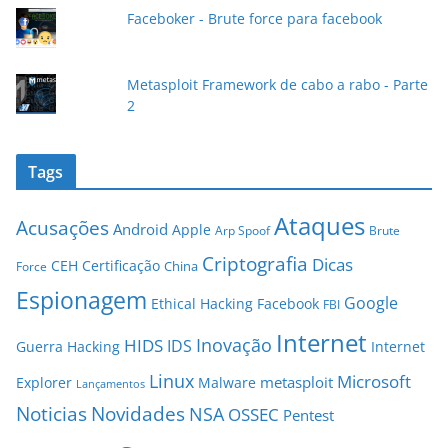
l
Faceboker - Brute force para facebook
Metasploit Framework de cabo a rabo - Parte
2
Tags
Ataques
Acusações
Android
Apple
Arp Spoof
Brute
Criptografia
Dicas
CEH
Certificação
China
Force
Espionagem
Google
Ethical Hacking
Facebook
FBI
Internet
Inovação
HIDS
IDS
Guerra
Hacking
Internet
Linux
Microsoft
metasploit
Explorer
Malware
Lançamentos
Novidades
Noticias
NSA
OSSEC
Pentest