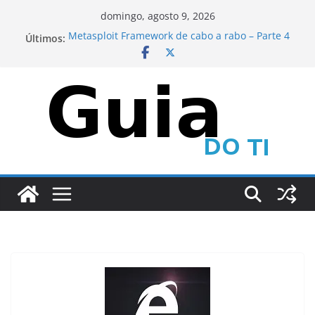
Pular
domingo, agosto 9, 2026
para
Últimos:
Metasploit Framework de cabo a rabo – Parte 4
o
CEH – Scanning Networks – Parte 1
Metasploit Framework de cabo a rabo – Parte 6
conteúdo
Metasploit Framework de cabo a rabo – Parte 5
CEH – Scanning Networks – Parte 2