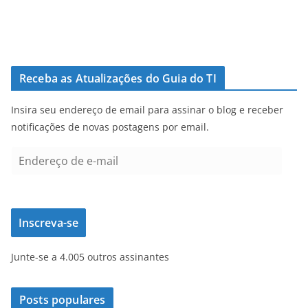
Receba as Atualizações do Guia do TI
Insira seu endereço de email para assinar o blog e receber
notificações de novas postagens por email.
E
n
d
e
Inscreva-se
r
e
Junte-se a 4.005 outros assinantes
ç
o
d
Posts populares