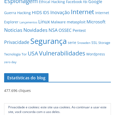
Espionagem
Google
Ethical Hacking
Facebook
FBI
Internet
Inovação
HIDS
IDS
Guerra
Hacking
Internet
Linux
Microsoft
metasploit
Explorer
Malware
Lançamentos
Novidades
Noticias
NSA
OSSEC
Pentest
Segurança
Privacidade
serie
SSL
Storage
Snowden
Vulnerabilidades
USA
Wordpress
Tecnologia
Tor
zero day
Estatísticas do blog
477.696 cliques
Privacidade e cookies: este site usa cookies. Ao continuar a usar este
site, você concorda com o uso deles.