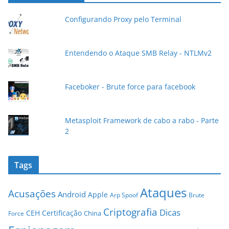
e
e
Configurando Proxy pelo Terminal
-
m
a
Entendendo o Ataque SMB Relay - NTLMv2
i
l
Faceboker - Brute force para facebook
Metasploit Framework de cabo a rabo - Parte
2
Tags
Ataques
Acusações
Android
Apple
Arp Spoof
Brute
Criptografia
Dicas
CEH
Certificação
China
Force