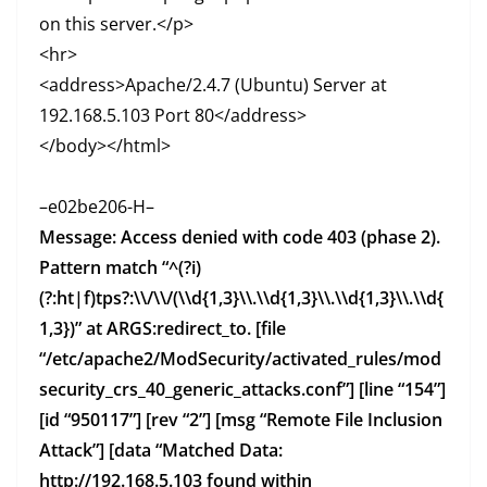
on this server.</p>
<hr>
<address>Apache/2.4.7 (Ubuntu) Server at
192.168.5.103 Port 80</address>
</body></html>
–e02be206-H–
Message: Access denied with code 403 (phase 2).
Pattern match “^(?i)
(?:ht|f)tps?:\\/\\/(\\d{1,3}\\.\\d{1,3}\\.\\d{1,3}\\.\\d{
1,3})” at ARGS:redirect_to. [file
“/etc/apache2/ModSecurity/activated_rules/mod
security_crs_40_generic_attacks.conf”] [line “154”]
[id “950117”] [rev “2”] [msg “Remote File Inclusion
Attack”] [data “Matched Data:
http://192.168.5.103 found within