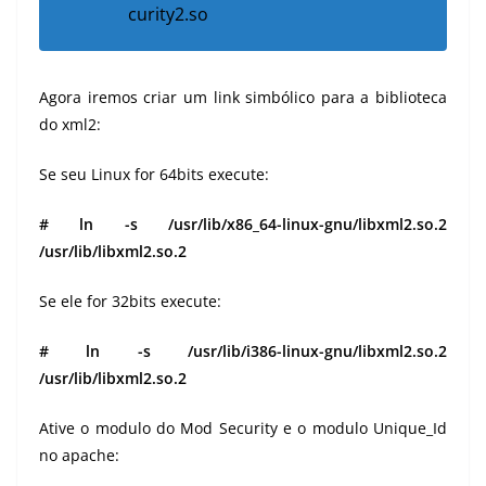
curity2.so
Agora iremos criar um link simbólico para a biblioteca
do xml2:
Se seu Linux for 64bits execute:
# ln -s /usr/lib/x86_64-linux-gnu/libxml2.so.2
/usr/lib/libxml2.so.2
Se ele for 32bits execute:
# ln -s /usr/lib/i386-linux-gnu/libxml2.so.2
/usr/lib/libxml2.so.2
Ative o modulo do Mod Security e o modulo Unique_Id
no apache: