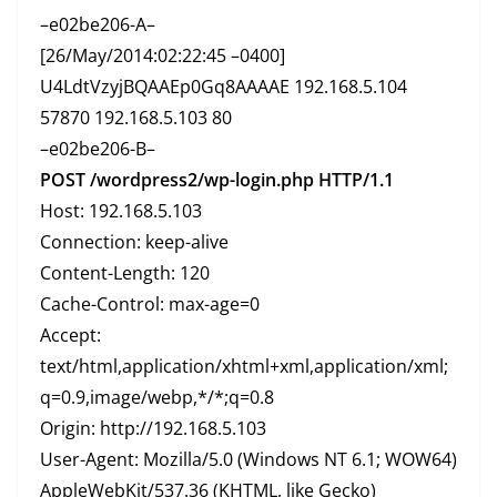
–e02be206-A–
[26/May/2014:02:22:45 –0400]
U4LdtVzyjBQAAEp0Gq8AAAAE 192.168.5.104
57870 192.168.5.103 80
–e02be206-B–
POST /wordpress2/wp-login.php HTTP/1.1
Host: 192.168.5.103
Connection: keep-alive
Content-Length: 120
Cache-Control: max-age=0
Accept:
text/html,application/xhtml+xml,application/xml;
q=0.9,image/webp,*/*;q=0.8
Origin: http://192.168.5.103
User-Agent: Mozilla/5.0 (Windows NT 6.1; WOW64)
AppleWebKit/537.36 (KHTML, like Gecko)