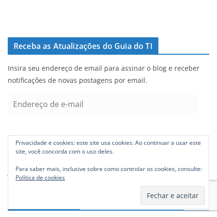
Receba as Atualizações do Guia do TI
Insira seu endereço de email para assinar o blog e receber
notificações de novas postagens por email.
E
n
d
e
Privacidade e cookies: este site usa cookies. Ao continuar a usar este
Inscreva-se
r
site, você concorda com o uso deles.
e
Para saber mais, inclusive sobre como controlar os cookies, consulte:
Junte-se a 4.005 outros assinantes
ç
Política de cookies
o
d
Posts populares
e