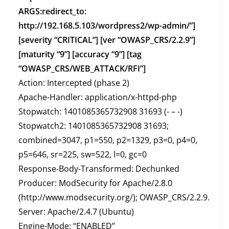
ARGS:redirect_to:
http://192.168.5.103/wordpress2/wp-admin/”]
[severity “CRITICAL”] [ver “OWASP_CRS/2.2.9”]
[maturity “9”] [accuracy “9”] [tag
“OWASP_CRS/WEB_ATTACK/RFI”]
Action: Intercepted (phase 2)
Apache-Handler: application/x-httpd-php
Stopwatch: 1401085365732908 31693 (- – -)
Stopwatch2: 1401085365732908 31693;
combined=3047, p1=550, p2=1329, p3=0, p4=0,
p5=646, sr=225, sw=522, l=0, gc=0
Response-Body-Transformed: Dechunked
Producer: ModSecurity for Apache/2.8.0
(http://www.modsecurity.org/); OWASP_CRS/2.2.9.
Server: Apache/2.4.7 (Ubuntu)
Engine-Mode: “ENABLED”