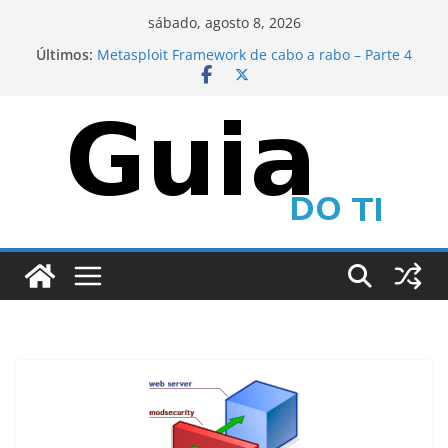
Pular
sábado, agosto 8, 2026
CEH – Scanning Networks – Parte 2
para
Últimos:
Metasploit Framework de cabo a rabo – Parte 4
o
CEH – Scanning Networks – Parte 1
Metasploit Framework de cabo a rabo – Parte 6
conteúdo
Metasploit Framework de cabo a rabo – Parte 5