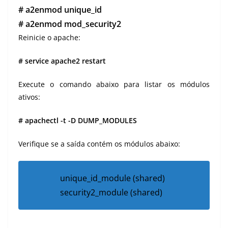
# a2enmod unique_id
# a2enmod mod_security2
Reinicie o apache:
# service apache2 restart
Execute o comando abaixo para listar os módulos
ativos:
# apachectl -t -D DUMP_MODULES
Verifique se a saída contém os módulos abaixo:
unique_id_module (shared)
security2_module (shared)