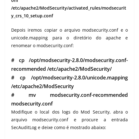
onf
/etc/apache2/ModSecurity/activated_rules/modsecurit
y_crs_10_setup.conf
Depois iremos copiar o arquivo modsecurity.conf e o
unicode.mapping para o diretório do apache e
renomear o modsecurity.conf:
# cp /opt/modsecurity-2.8.0/modsecurity.conf-
recommended /etc/apache2/ModSecurity/
# cp /opt/modsecurity-2.8.0/unicode.mapping
/etc/apache2/ModSecurity
# mv modsecurity.conf-recommended
modsecurity.conf
Modifique o local dos logs do Mod Security, abra o
arquivo modsecurity.conf e procure a entrada
SecAuditLog e deixe como é mostrado abaixo: