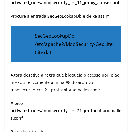
activated_rules/modsecurity_crs_11_proxy_abuse.conf
Procure a entrada SecGeoLookupDb e deixe assim:
SecGeoLookupDb
/etc/apache2/ModSecurity/GeoLite
City.dat
Agora desative a regra que bloqueia o acesso por ip ao
nosso site, comente a linha 98 do arquivo
modsecurity_crs_21_protocol_anomalies.conf:
# pico
activated_rules/modsecurity_crs_21_protocol_anomalie
s.conf
Reinicie o Apache