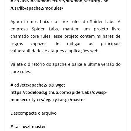
# cp /usr/local/modsecurity/lib/mod_security2.so
/usr/lib/apache2/modules/
Agora iremos baixar o core rules do Spider Labs. A
empresa Spider Labs, mantem um projeto livre
chamado core rules, esse projeto contém milhares de
regras capazes de mitigar as principais
vulnerabilidades e ataques a aplicações web.
Vá até o diretório do apache e baixe a última versão do
core rules:
# cd /etc/apache2/ && wget
https://codeload.github.com/SpiderLabs/owasp-
modsecurity-crs/legacy.tar.gz/master
Descompacte o arquivo:
# tar -xvzf master