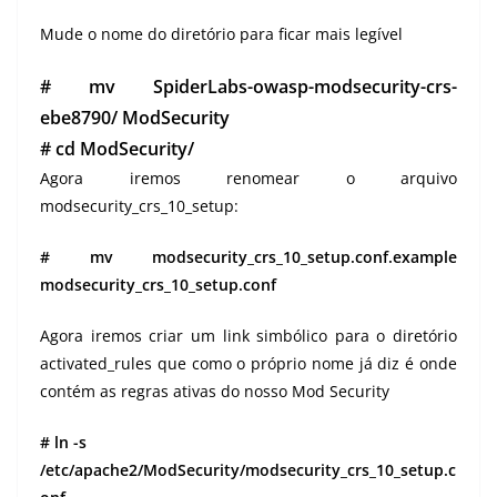
Mude o nome do diretório para ficar mais legível
# mv SpiderLabs-owasp-modsecurity-crs-
ebe8790/ ModSecurity
# cd ModSecurity/
Agora iremos renomear o arquivo
modsecurity_crs_10_setup:
# mv modsecurity_crs_10_setup.conf.example
modsecurity_crs_10_setup.conf
Agora iremos criar um link simbólico para o diretório
activated_rules que como o próprio nome já diz é onde
contém as regras ativas do nosso Mod Security
# ln -s
/etc/apache2/ModSecurity/modsecurity_crs_10_setup.c