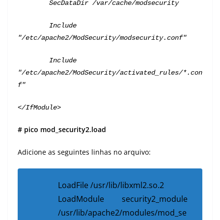
        SecDataDir /var/cache/modsecurity
        Include 
"/etc/apache2/ModSecurity/modsecurity.conf"
        Include 
"/etc/apache2/ModSecurity/activated_rules/*.con
f"
</IfModule>
# pico mod_security2.load
Adicione as seguintes linhas no arquivo:
LoadFile /usr/lib/libxml2.so.2
LoadModule security2_module
/usr/lib/apache2/modules/mod_se