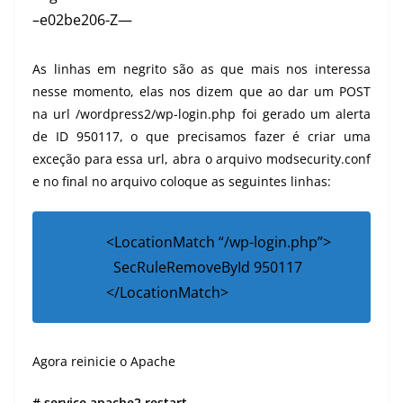
–e02be206-Z—
As linhas em negrito são as que mais nos interessa
nesse momento, elas nos dizem que ao dar um POST
na url /wordpress2/wp-login.php foi gerado um alerta
de ID 950117, o que precisamos fazer é criar uma
exceção para essa url, abra o arquivo modsecurity.conf
e no final no arquivo coloque as seguintes linhas:
<LocationMatch “/wp-login.php”>
SecRuleRemoveById 950117
</LocationMatch>
Agora reinicie o Apache
# service apache2 restart