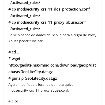
../activated_rules/
# cp modsecurity_crs_11_dos_protection.conf
../activated_rules/
# cp modsecurity_crs_11_proxy_abuse.conf
../activated_rules/
Baixe o banco de dados de Geo Ip para a regra de Proxy
Abuse poder funcioar:
# cd ..
# wget
http://geolite.maxmind.com/download/geoip/dat
abase/GeoLiteCity.dat.gz
# gunzip GeoLiteCity.dat.gz
Agora modifique o local do db no arquivo
modsecurity_crs_11_proxy_abuse.conf:
# pico