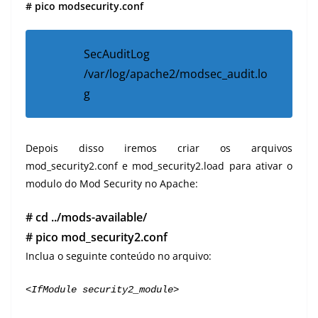
# pico modsecurity.conf
SecAuditLog
/var/log/apache2/modsec_audit.lo
g
Depois disso iremos criar os arquivos
mod_security2.conf e mod_security2.load para ativar o
modulo do Mod Security no Apache:
# cd ../mods-available/
# pico mod_security2.conf
Inclua o seguinte conteúdo no arquivo:
<IfModule security2_module>