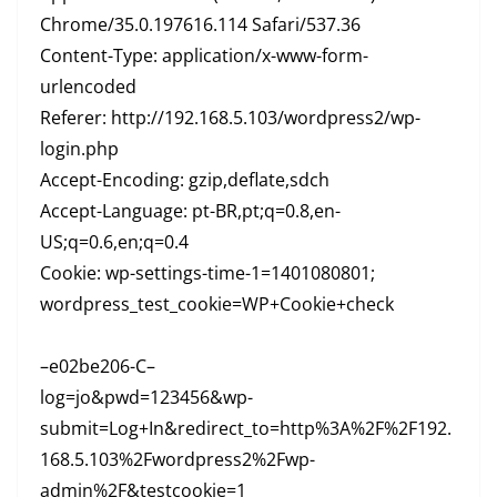
Chrome/35.0.197616.114 Safari/537.36
Content-Type: application/x-www-form-
urlencoded
Referer: http://192.168.5.103/wordpress2/wp-
login.php
Accept-Encoding: gzip,deflate,sdch
Accept-Language: pt-BR,pt;q=0.8,en-
US;q=0.6,en;q=0.4
Cookie: wp-settings-time-1=1401080801;
wordpress_test_cookie=WP+Cookie+check
–e02be206-C–
log=jo&pwd=123456&wp-
submit=Log+In&redirect_to=http%3A%2F%2F192.
168.5.103%2Fwordpress2%2Fwp-
admin%2F&testcookie=1