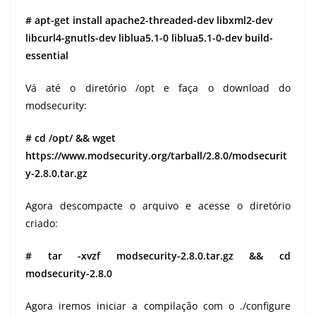
# apt-get install apache2-threaded-dev libxml2-dev
libcurl4-gnutls-dev liblua5.1-0 liblua5.1-0-dev build-
essential
Vá até o diretório /opt e faça o download do
modsecurity:
# cd /opt/ && wget
https://www.modsecurity.org/tarball/2.8.0/modsecurit
y-2.8.0.tar.gz
Agora descompacte o arquivo e acesse o diretório
criado:
# tar -xvzf modsecurity-2.8.0.tar.gz && cd
modsecurity-2.8.0
Agora iremos iniciar a compilação com o ./configure