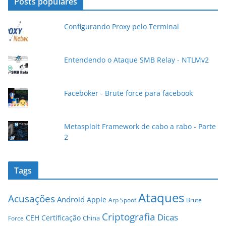
Posts populares
e
e
Configurando Proxy pelo Terminal
-
m
a
Entendendo o Ataque SMB Relay - NTLMv2
i
l
Faceboker - Brute force para facebook
Metasploit Framework de cabo a rabo - Parte
2
Tags
Ataques
Acusações
Android
Apple
Arp Spoof
Brute
Criptografia
Dicas
CEH
Certificação
China
Force