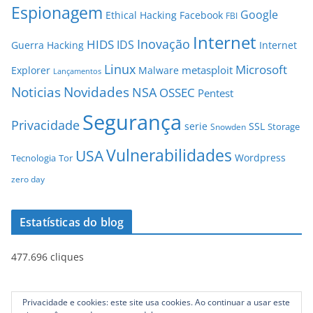
Espionagem
Google
Ethical Hacking
Facebook
FBI
Internet
Inovação
HIDS
IDS
Guerra
Hacking
Internet
Linux
Microsoft
metasploit
Explorer
Malware
Lançamentos
Novidades
Noticias
NSA
OSSEC
Pentest
Segurança
Privacidade
serie
SSL
Storage
Snowden
Vulnerabilidades
USA
Wordpress
Tecnologia
Tor
zero day
Estatísticas do blog
477.696 cliques
Privacidade e cookies: este site usa cookies. Ao continuar a usar este