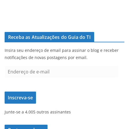
Receba as Atualizações do Guia do TI
Insira seu endereço de email para assinar o blog e receber
notificações de novas postagens por email.
E
n
d
e
Inscreva-se
r
e
Junte-se a 4.005 outros assinantes
ç
o
d