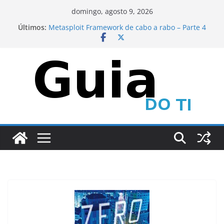
Pular
domingo, agosto 9, 2026
para
Últimos:
Metasploit Framework de cabo a rabo – Parte 4
o
CEH – Scanning Networks – Parte 1
Metasploit Framework de cabo a rabo – Parte 6
conteúdo
Metasploit Framework de cabo a rabo – Parte 5
CEH – Scanning Networks – Parte 2