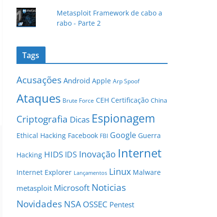
Metasploit Framework de cabo a
rabo - Parte 2
Tags
Acusações
Android
Apple
Arp Spoof
Ataques
CEH
Certificação
China
Brute Force
Espionagem
Criptografia
Dicas
Google
Ethical Hacking
Facebook
Guerra
FBI
Internet
Inovação
HIDS
IDS
Hacking
Linux
Internet Explorer
Malware
Lançamentos
Noticias
Microsoft
metasploit
Novidades
NSA
OSSEC
Pentest