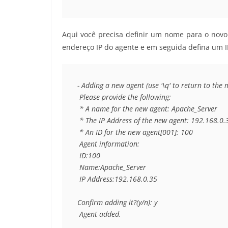
Aqui você precisa definir um nome para o novo 
endereço IP do agente e em seguida defina um I
- Adding a new agent (use '\q' to return to the 
 Please provide the following:

 * A name for the new agent: Apache_Server

 * The IP Address of the new agent: 192.168.0.3
 * An ID for the new agent[001]: 100

 Agent information:

 ID:100

 Name:Apache_Server

 IP Address:192.168.0.35

Confirm adding it?(y/n): y

 Agent added.