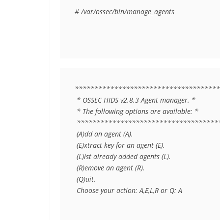
# /var/ossec/bin/manage_agents
*************************************
 * OSSEC HIDS v2.8.3 Agent manager. *

 * The following options are available: *

 *************************************
 (A)dd an agent (A).

 (E)xtract key for an agent (E).

 (L)ist already added agents (L).

 (R)emove an agent (R).

 (Q)uit.

 Choose your action: A,E,L,R or Q: A