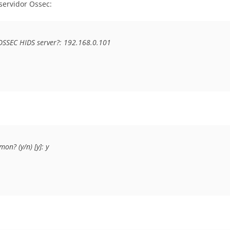
servidor Ossec:
OSSEC HIDS server?: 192.168.0.101
on? (y/n) [y]: y