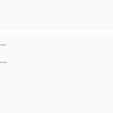
***

***
