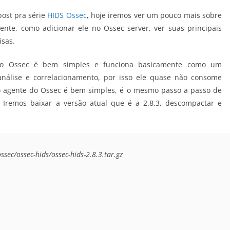
post pra série
HIDS Ossec
, hoje iremos ver um pouco mais sobre
ente, como adicionar ele no Ossec server, ver suas principais
isas.
do Ossec é bem simples e funciona basicamente como um
análise e correlacionamento, por isso ele quase não consome
 do agente do Ossec é bem simples, é o mesmo passo a passo de
 Iremos baixar a versão atual que é a 2.8.3, descompactar e
sec/ossec-hids/ossec-hids-2.8.3.tar.gz
