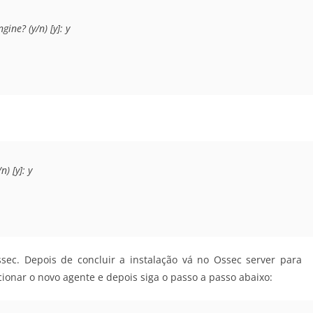
ine? (y/n) [y]: y
) [y]: y
sec. Depois de concluir a instalação vá no Ossec server para
cionar o novo agente e depois siga o passo a passo abaixo: