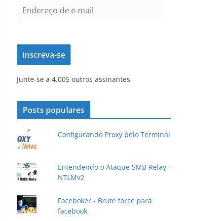
E
n
d
e
Inscreva-se
r
e
Junte-se a 4.005 outros assinantes
ç
o
d
Posts populares
e
e
Configurando Proxy pelo Terminal
-
m
a
Entendendo o Ataque SMB Relay -
NTLMv2
i
l
Faceboker - Brute force para
facebook