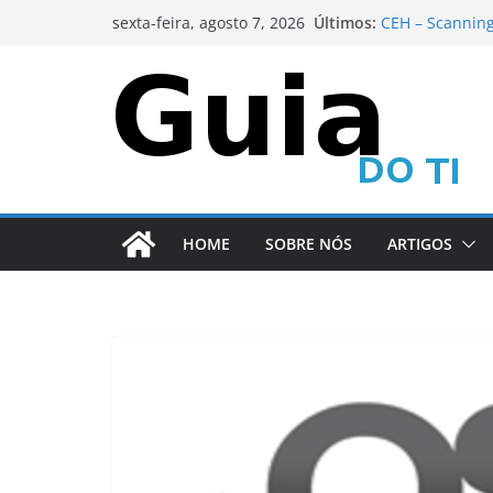
Pular
Últimos:
CEH – Scanning
sexta-feira, agosto 7, 2026
para
Metasploit Fra
Metasploit Fra
o
CEH – Scanning
conteúdo
Metasploit Fra
HOME
SOBRE NÓS
ARTIGOS