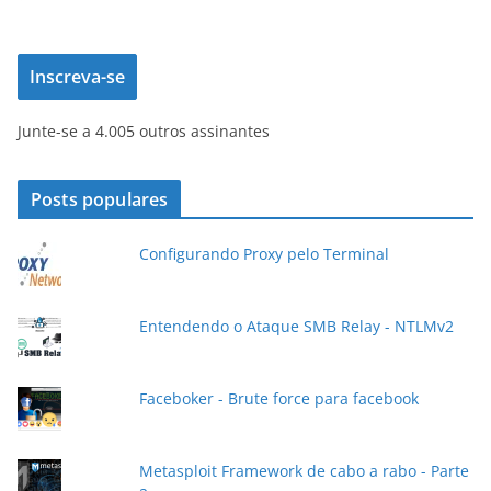
d
e
Inscreva-se
r
e
Junte-se a 4.005 outros assinantes
ç
o
d
Posts populares
e
e
Configurando Proxy pelo Terminal
-
m
a
Entendendo o Ataque SMB Relay - NTLMv2
i
l
Faceboker - Brute force para facebook
Metasploit Framework de cabo a rabo - Parte