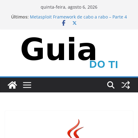
Pular
quinta-feira, agosto 6, 2026
para
Últimos:
Metasploit Framework de cabo a rabo – Parte 4
o
CEH – Scanning Networks – Parte 1
Metasploit Framework de cabo a rabo – Parte 6
conteúdo
Metasploit Framework de cabo a rabo – Parte 5
CEH – Scanning Networks – Parte 2