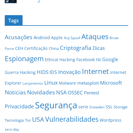
2
Tags
Ataques
Acusações
Android
Apple
Arp Spoof
Brute
Criptografia
Dicas
CEH
Certificação
China
Force
Espionagem
Google
Ethical Hacking
Facebook
FBI
Internet
Inovação
HIDS
IDS
Guerra
Hacking
Internet
Linux
Microsoft
metasploit
Explorer
Malware
Lançamentos
Novidades
Noticias
NSA
OSSEC
Pentest
Segurança
Privacidade
serie
SSL
Storage
Snowden
Vulnerabilidades
USA
Wordpress
Tecnologia
Tor
zero day