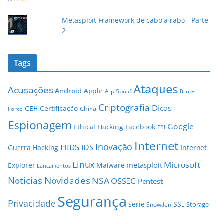
Metasploit Framework de cabo a rabo - Parte
2
Tags
Ataques
Acusações
Android
Apple
Arp Spoof
Brute
Criptografia
Dicas
CEH
Certificação
China
Force
Espionagem
Google
Ethical Hacking
Facebook
FBI
Internet
Inovação
HIDS
IDS
Guerra
Hacking
Internet
Linux
Microsoft
metasploit
Explorer
Malware
Lançamentos
Novidades
Noticias
NSA
OSSEC
Pentest
Segurança
Privacidade
serie
SSL
Storage
Snowden