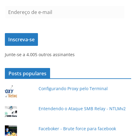
E
n
d
e
Inscreva-se
r
e
Junte-se a 4.005 outros assinantes
ç
o
d
Posts populares
e
e
Configurando Proxy pelo Terminal
-
m
a
Entendendo o Ataque SMB Relay - NTLMv2
i
l
Faceboker - Brute force para facebook